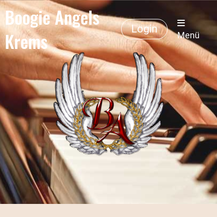
Boogie Angels
Login
Krems
Menü