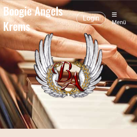
Boogie Angels
Login
Krems
Menü