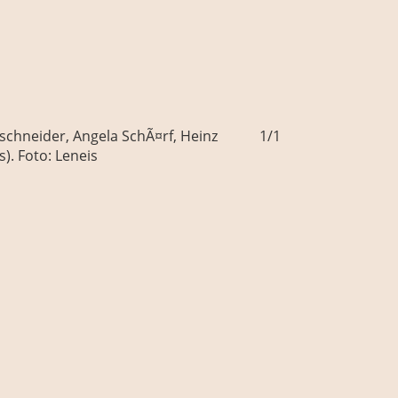
schneider, Angela SchÃ¤rf, Heinz
1/1
Boogie-Semina
). Foto: Leneis