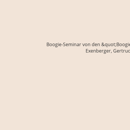
f, Heinz
1/1
Boogie-Seminar von den &quot;Boogie-A
Exenberger, Gertrud 