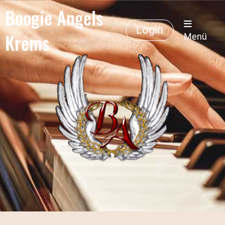
Boogie Angels
Login
Krems
Menü