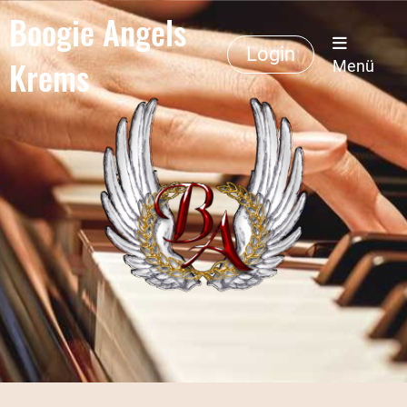
Boogie Angels
Login
Krems
Menü