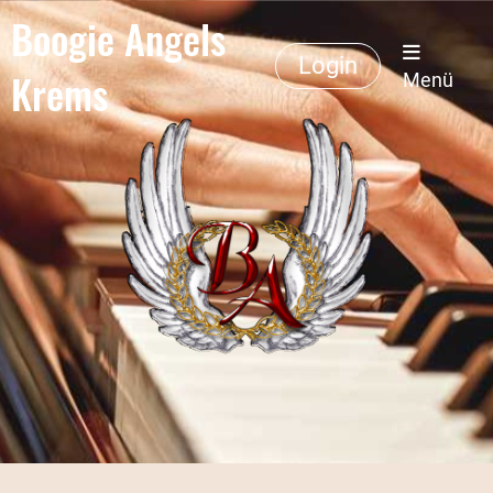
Boogie Angels
Login
Krems
Menü