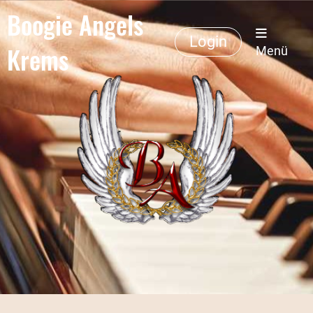
Boogie Angels
Login
Krems
Menü