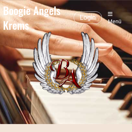
Boogie Angels
Login
Krems
Menü