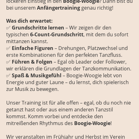
lockeren Einstieg in den
Boogie-Woogie
? Dann bist du
bei unserem
Anfängertraining
genau richtig!
Was dich erwartet:
✅
Grundschritte lernen
– Wir zeigen dir den
typischen
6-Count-Grundschritt
, mit dem du sofort
mittanzen kannst.
✅
Einfache Figuren
– Drehungen, Platzwechsel und
erste Kombinationen für den perfekten Tanzfluss.
✅
Führen & Folgen
– Egal ob Leader oder Follower,
wir erklären die Grundlagen der Tanzkommunikation.
✅
Spaß & Musikgefühl
– Boogie-Woogie lebt von
Energie und guter Laune – du lernst, dich spielerisch
zur Musik zu bewegen.
Unser Training ist für alle offen – egal, ob du noch nie
getanzt hast oder aus einem anderen Tanzstil
kommst. Komm vorbei und entdecke den
mitreißenden Rhythmus des
Boogie-Woogie
!
Wir veranstalten im Frühjahr und Herbst im Verein