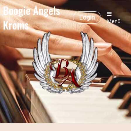
Boogie Angels
Login
Krems
Menü